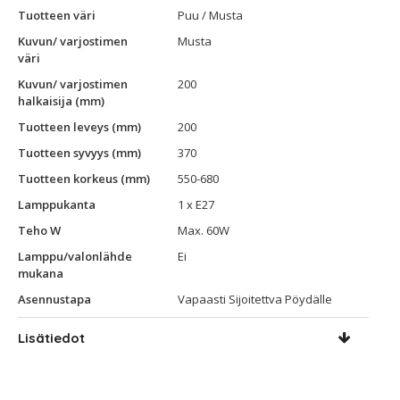
Tuotteen väri
Puu / Musta
Kuvun/ varjostimen
Musta
väri
Kuvun/ varjostimen
200
halkaisija (mm)
Tuotteen leveys (mm)
200
Tuotteen syvyys (mm)
370
Tuotteen korkeus (mm)
550-680
Lamppukanta
1 x E27
Teho W
Max. 60W
Lamppu/valonlähde
Ei
mukana
Asennustapa
Vapaasti Sijoitettva Pöydälle
Lisätiedot