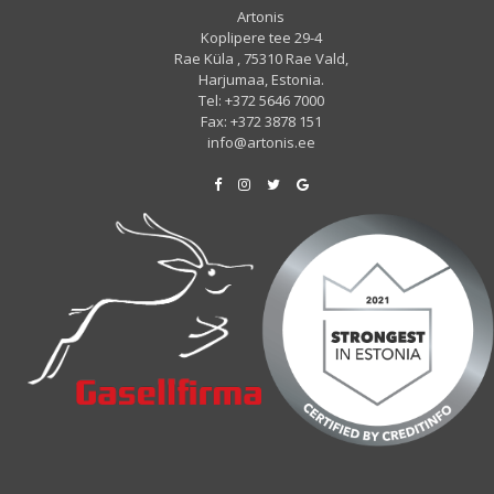
Artonis
Koplipere tee 29-4
Rae Küla , 75310 Rae Vald,
Harjumaa, Estonia.
Tel: +372 5646 7000
Fax: +372 3878 151
info@artonis.ee