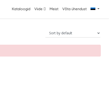
Kataloogid
Viide
Meist
Võta ühendust