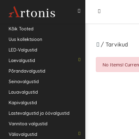
Kõik Tooted
Uus kollektsioon
/
Tarvikud
LED-Valgustid
Laevalgustid
No Items!
Current
Põrandavalgustid
Seinavalgustid
Lauavalgustid
Kapivalgustid
Lastevalgustid ja öövalgustid
Vannitoa valgustid
Välisvalgustid