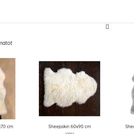
matot
x70 cm
Sheepskin 60x90 cm
She
12001