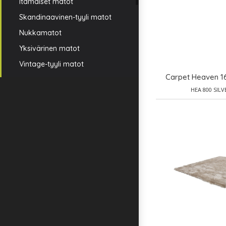
Itämaiset matot
Skandinaavinen-tyyli matot
Nukkamatot
Yksivärinen matot
Vintage-tyyli matot
Carpet Heaven 1
HEA 800 SILV