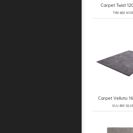
Carpet Twist 1
TWI 600 IVO
Carpet Velluto 
VLU 400 SILV