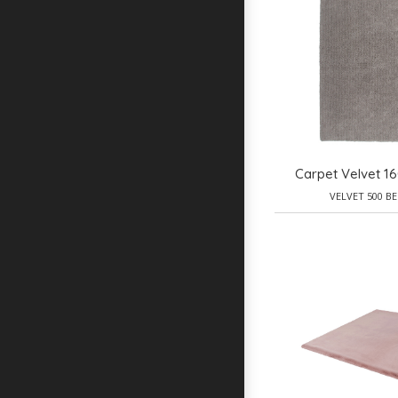
Carpet Velvet 1
VELVET 500 BE