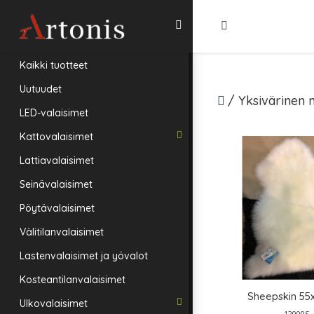
Kaikki tuotteet
Uutuudet
/
Yksivärinen 
LED-valaisimet
Kattovalaisimet
Lattiavalaisimet
Seinävalaisimet
Pöytävalaisimet
Välitilanvalaisimet
Lastenvalaisimet ja yövalot
Kosteantilanvalaisimet
Sheepskin 55
Ulkovalaisimet
12000S