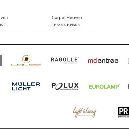
aven
Carpet Heaven
NK 2
HEA 800 P.PINK 3