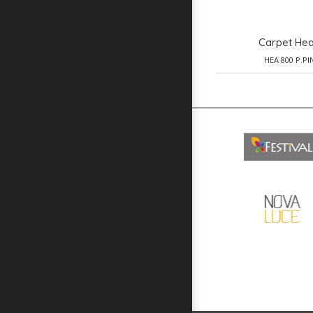
Carpet He
HEA 800 P.PI