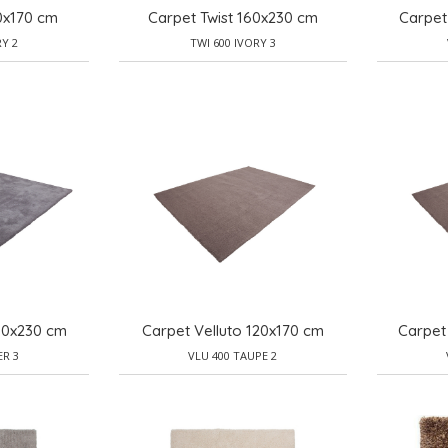
20x170 cm
Carpet Twist 160x230 cm
Carpet
RY 2
TWI 600 IVORY 3
160x230 cm
Carpet Velluto 120x170 cm
Carpet
ER 3
VLU 400 TAUPE 2