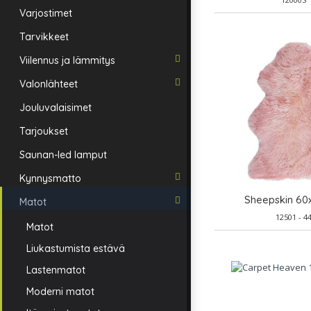
Varjostimet
Tarvikkeet
Viilennus ja lämmitys
Valonlähteet
Jouluvalaisimet
Tarjoukset
Saunan-led lamput
Kynnysmatto
Sheepskin 60
Matot
12501 - 4
Matot
Liukastumista estävä
Lastenmatot
Moderni matot